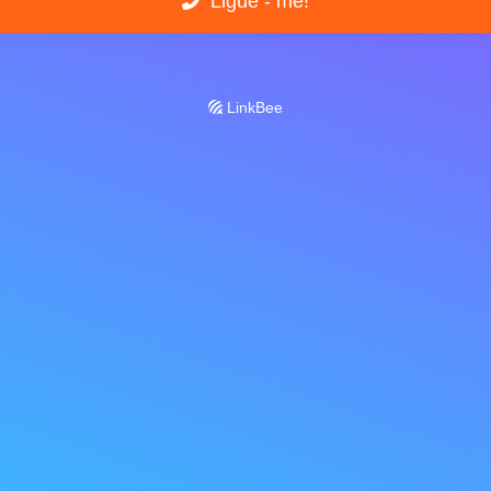
Ligue - me!
LinkBee